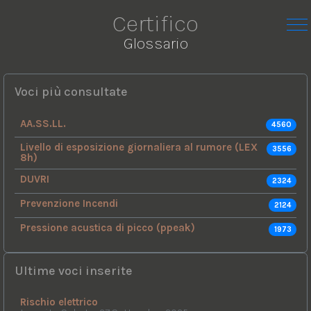
Certifico
Glossario
Voci più consultate
AA.SS.LL.
4560
Livello di esposizione giornaliera al rumore (LEX
3556
8h)
DUVRI
2324
Prevenzione Incendi
2124
Pressione acustica di picco (ppeak)
1973
Ultime voci inserite
Rischio elettrico