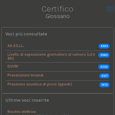
Certifico
Glossario
Voci più consultate
AA.SS.LL.
4563
Livello di esposizione giornaliera al rumore (LEX
3560
8h)
DUVRI
2330
Prevenzione Incendi
2127
Pressione acustica di picco (ppeak)
1975
Ultime voci inserite
Rischio elettrico