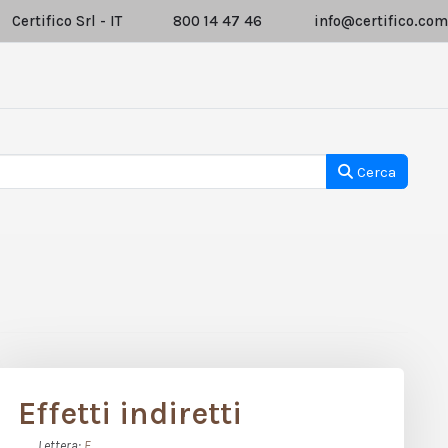
Certifico Srl - IT
800 14 47 46
info@certifico.com
Cerca
Effetti indiretti
Lettera:
E