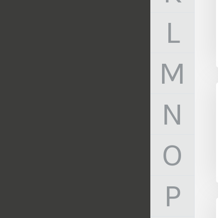
L
M
N
O
P