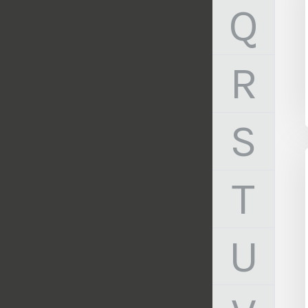
Q
R
S
T
U