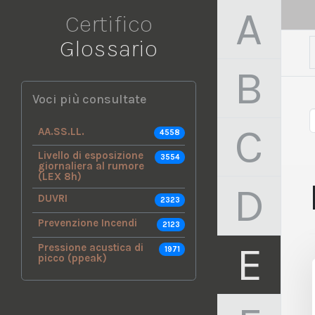
A
Certifico
Glossario
B
Voci più consultate
C
AA.SS.LL.
4558
Livello di esposizione
3554
giornaliera al rumore
(LEX 8h)
D
DUVRI
2323
Prevenzione Incendi
2123
E
Pressione acustica di
1971
picco (ppeak)