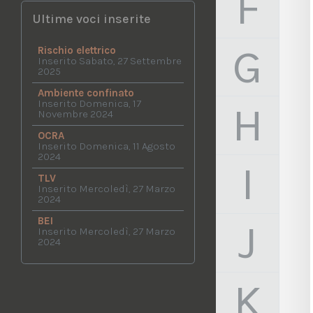
F
Ultime voci inserite
G
Rischio elettrico
Inserito Sabato, 27 Settembre
2025
Ambiente confinato
Inserito Domenica, 17
H
Novembre 2024
OCRA
Inserito Domenica, 11 Agosto
2024
I
TLV
Inserito Mercoledì, 27 Marzo
2024
BEI
J
Inserito Mercoledì, 27 Marzo
2024
K