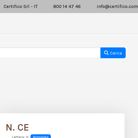
Certifico Srl - IT
800 14 47 46
info@certifico.com
Cerca
N. CE
Lettera:
N
Acronimo