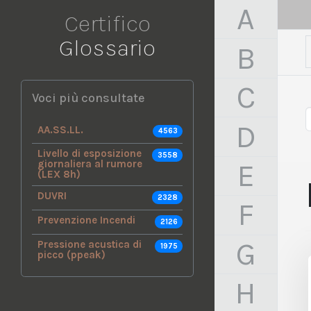
A
Certifico
Glossario
B
C
Voci più consultate
D
AA.SS.LL.
4563
Livello di esposizione
3558
E
giornaliera al rumore
(LEX 8h)
DUVRI
2328
F
Prevenzione Incendi
2126
G
Pressione acustica di
1975
picco (ppeak)
H