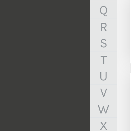
Q
R
S
T
U
V
W
X