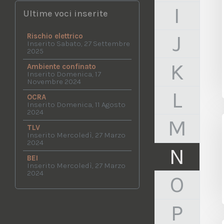
I
Ultime voci inserite
J
Rischio elettrico
Inserito Sabato, 27 Settembre
2025
K
Ambiente confinato
Inserito Domenica, 17
Novembre 2024
L
OCRA
Inserito Domenica, 11 Agosto
2024
M
TLV
Inserito Mercoledì, 27 Marzo
2024
N
BEI
Inserito Mercoledì, 27 Marzo
2024
O
P