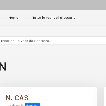
Home
Tutte le voci del glossario
N
N. CAS
Lettera:
N
Acronimo