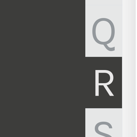
Q
R
S