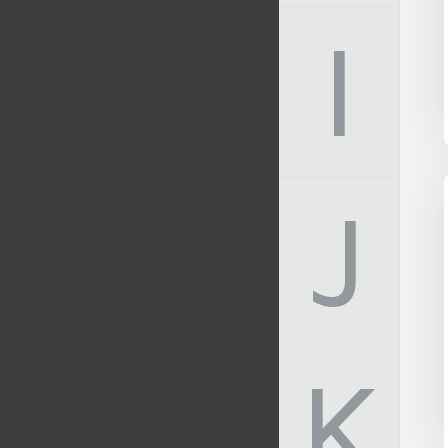
I
J
K