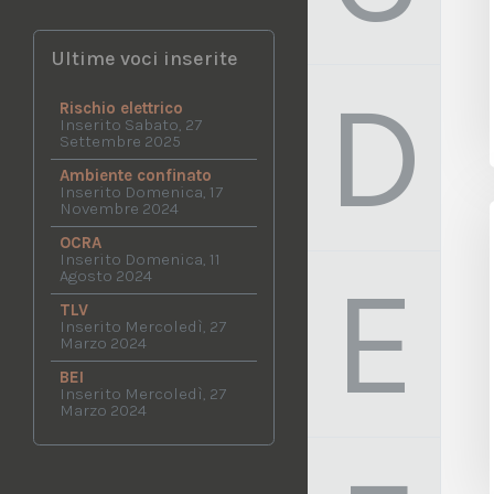
Ultime voci inserite
D
Rischio elettrico
Inserito Sabato, 27
Settembre 2025
Ambiente confinato
Inserito Domenica, 17
Novembre 2024
OCRA
Inserito Domenica, 11
E
Agosto 2024
TLV
Inserito Mercoledì, 27
Marzo 2024
BEI
Inserito Mercoledì, 27
Marzo 2024