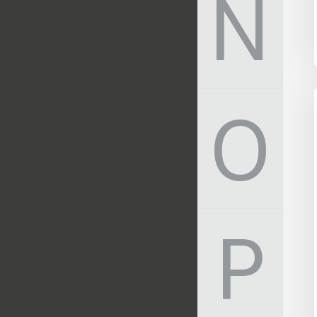
N
O
P