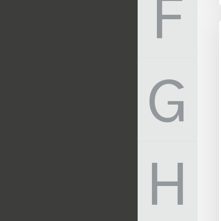
F
G
H