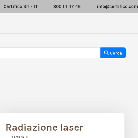
Certifico Srl - IT
800 14 47 46
info@certifico.com
Cerca
Radiazione laser
Lettera:
R