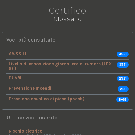
Certifico
Glossario
Voci più consultate
AA.SS.LL.
4551
Livello di esposizione giornaliera al rumore (LEX
3551
8h)
DUVRI
2321
Prevenzione Incendi
2121
Pressione acustica di picco (ppeak)
1968
Ultime voci inserite
Rischio elettrico