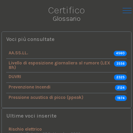
Certifico
Glossario
Voci più consultate
AA.SS.LL.
4560
Livello di esposizione giornaliera al rumore (LEX
3556
8h)
DUVRI
2325
Prevenzione Incendi
2124
Pressione acustica di picco (ppeak)
1974
Ultime voci inserite
Rischio elettrico