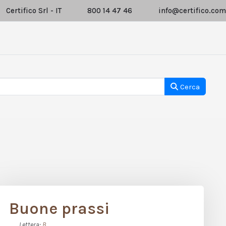
Certifico Srl - IT
800 14 47 46
info@certifico.com
Cerca
Buone prassi
Lettera:
B