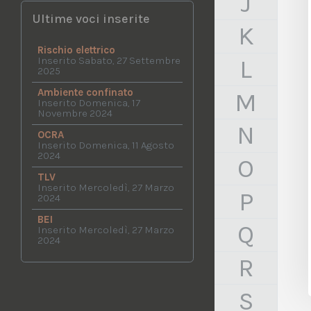
J
Ultime voci inserite
K
Rischio elettrico
L
Inserito Sabato, 27 Settembre
2025
Ambiente confinato
M
Inserito Domenica, 17
Novembre 2024
N
OCRA
Inserito Domenica, 11 Agosto
2024
O
TLV
Inserito Mercoledì, 27 Marzo
P
2024
BEI
Q
Inserito Mercoledì, 27 Marzo
2024
R
S