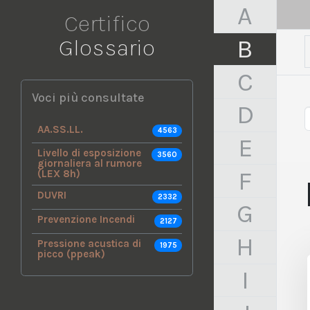
A
Certifico
Glossario
B
C
Voci più consultate
D
AA.SS.LL.
4563
E
Livello di esposizione
3560
giornaliera al rumore
F
(LEX 8h)
DUVRI
2332
G
Prevenzione Incendi
2127
H
Pressione acustica di
1975
picco (ppeak)
I