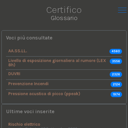
Certifico
Glossario
Voci più consultate
AA.SS.LL.
4560
Livello di esposizione giornaliera al rumore (LEX
3556
8h)
DUVRI
2326
Prevenzione Incendi
2124
Pressione acustica di picco (ppeak)
1974
Ultime voci inserite
Rischio elettrico