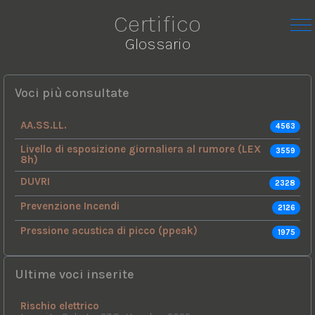
Certifico
Glossario
Voci più consultate
AA.SS.LL.
4563
Livello di esposizione giornaliera al rumore (LEX
3559
8h)
DUVRI
2328
Prevenzione Incendi
2126
Pressione acustica di picco (ppeak)
1975
Ultime voci inserite
Rischio elettrico