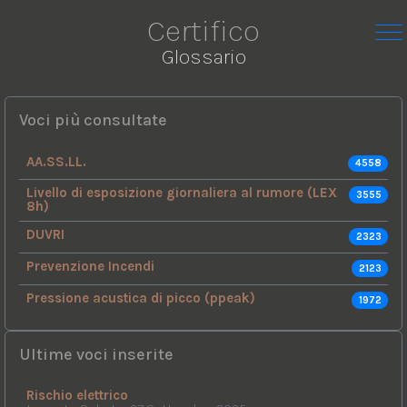
Certifico
Glossario
Voci più consultate
AA.SS.LL.
4558
Livello di esposizione giornaliera al rumore (LEX
3555
8h)
DUVRI
2323
Prevenzione Incendi
2123
Pressione acustica di picco (ppeak)
1972
Ultime voci inserite
Rischio elettrico