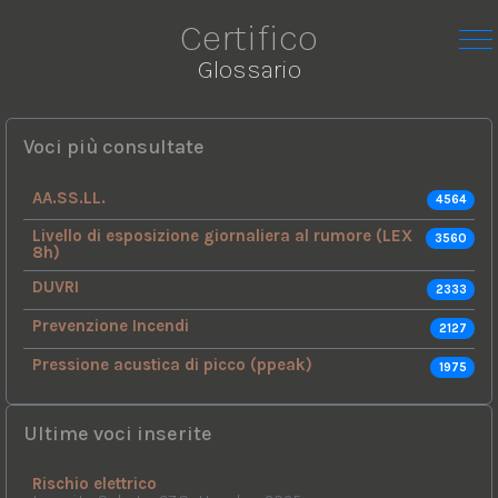
Certifico
Glossario
Voci più consultate
AA.SS.LL.
4564
Livello di esposizione giornaliera al rumore (LEX
3560
8h)
DUVRI
2333
Prevenzione Incendi
2127
Pressione acustica di picco (ppeak)
1975
Ultime voci inserite
Rischio elettrico