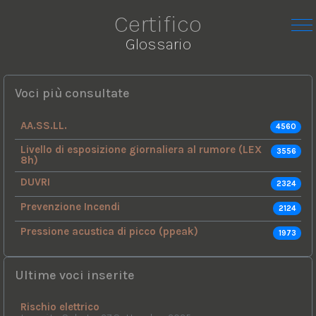
Certifico
Glossario
Voci più consultate
AA.SS.LL.
4560
Livello di esposizione giornaliera al rumore (LEX
3556
8h)
DUVRI
2324
Prevenzione Incendi
2124
Pressione acustica di picco (ppeak)
1973
Ultime voci inserite
Rischio elettrico