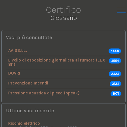
Certifico
Glossario
Voci più consultate
AA.SS.LL.
4558
Livello di esposizione giornaliera al rumore (LEX
3554
8h)
DUVRI
2323
Prevenzione Incendi
2123
Pressione acustica di picco (ppeak)
1971
Ultime voci inserite
Rischio elettrico