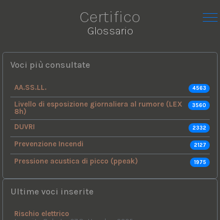
Certifico
Glossario
Voci più consultate
AA.SS.LL.
4563
Livello di esposizione giornaliera al rumore (LEX
3560
8h)
DUVRI
2332
Prevenzione Incendi
2127
Pressione acustica di picco (ppeak)
1975
Ultime voci inserite
Rischio elettrico